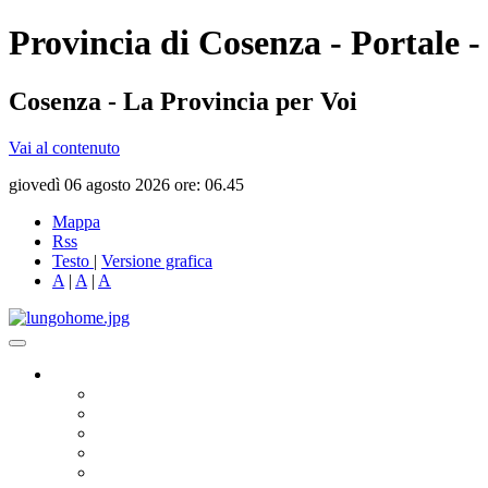
Provincia di Cosenza - Portale -
Cosenza - La Provincia per Voi
Vai al contenuto
giovedì 06 agosto 2026 ore: 06.45
Mappa
Rss
Testo
|
Versione grafica
A
|
A
|
A
Governo
Presidente
Consiglio Provinciale
Consiglieri Delegati
Assemblea dei Sindaci
Commissioni Consiliari