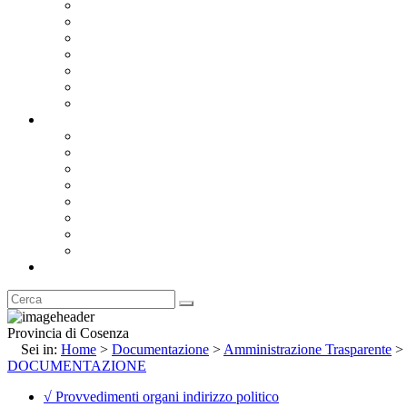
Bandi e Avvisi di Gara
Concorsi e ricerca personale
Bilanci
Amministrazione Trasparente
Statuto
Regolamenti
Provincia
Stemma e Gonfalone
Palazzo della Provincia
Le Sedi della Provincia
Territorio
I Comuni
Enti e Istituzioni
Rubrica
Provincia di Cosenza
Sei in:
Home
>
Documentazione
>
Amministrazione Trasparente
>
DOCUMENTAZIONE
√ Provvedimenti organi indirizzo politico