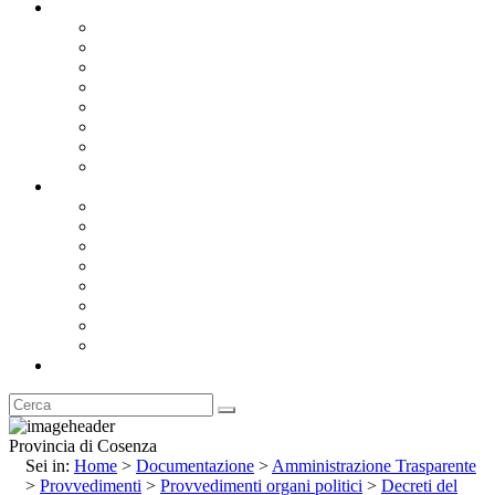
Documentazione
Albo Pretorio OnLine
Bandi e Avvisi di Gara
Concorsi e ricerca personale
Bilanci
Amministrazione Trasparente
Statuto
Regolamenti
Provincia
Stemma e Gonfalone
Palazzo della Provincia
Le Sedi della Provincia
Territorio
I Comuni
Enti e Istituzioni
Rubrica
Provincia di Cosenza
Sei in:
Home
>
Documentazione
>
Amministrazione Trasparente
>
Provvedimenti
>
Provvedimenti organi politici
>
Decreti del