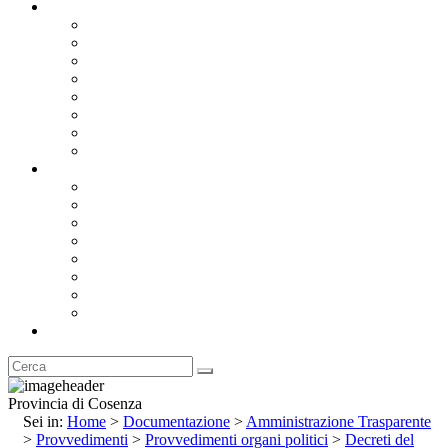
Documentazione
Albo Pretorio OnLine
Bandi e Avvisi di Gara
Concorsi e ricerca personale
Bilanci
Amministrazione Trasparente
Statuto
Regolamenti
Provincia
Stemma e Gonfalone
Palazzo della Provincia
Le Sedi della Provincia
Territorio
I Comuni
Enti e Istituzioni
Rubrica
Provincia di Cosenza
Sei in:
Home
>
Documentazione
>
Amministrazione Trasparente
>
Provvedimenti
>
Provvedimenti organi politici
>
Decreti del