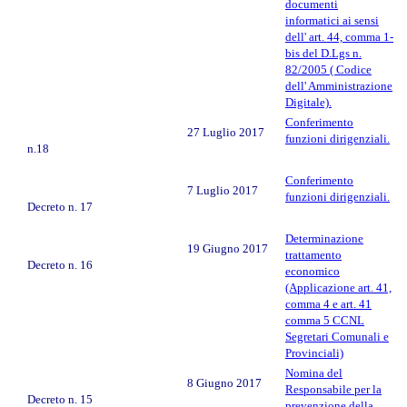
documenti
informatici ai sensi
dell' art. 44, comma 1-
bis del D.Lgs n.
82/2005 ( Codice
dell' Amministrazione
Digitale).
Conferimento
27 Luglio 2017
funzioni dirigenziali.
n.18
Conferimento
7 Luglio 2017
funzioni dirigenziali.
Decreto n. 17
Determinazione
19 Giugno 2017
trattamento
Decreto n. 16
economico
(Applicazione art. 41,
comma 4 e art. 41
comma 5 CCNL
Segretari Comunali e
Provinciali)
Nomina del
8 Giugno 2017
Responsabile per la
Decreto n. 15
prevenzione della