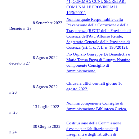
41, COMMA 5 CCNL SEGRETARI
COMUNALI E PROVINCIALI
16/5/2001).
Nomina quale Responsabile della
8 Settembre 2022
Prevenzione della Corruzione e della
Decreto n. 28
Trasparenza (RPCT) della Provincia di
Cosenza dell'Avv. Alfonso Rende,
Segretario Generale della Provincia di
Cosenza (art. 1, c. 7, L. n. 190/2012).
Pio Ospizio Giuseppe De Benedictis e
8 Agosto 2022
Maria Teresa Frega di Lungro-Nomina
decreto n 27
componente Consiglio di
Amministrazione.
Chiusura uffici centrali giorno 16
8 Agosto 2022
agosto 2022.
n 26
Nomina componente Consiglio di
13 Luglio 2022
Amministrazione Biblioteca Civica.
n. 25
Costituzione della Commissione
30 Giugno 2022
d'esame per l'abilitazione degli
n 24
Insegnanti e degli Istruttori di