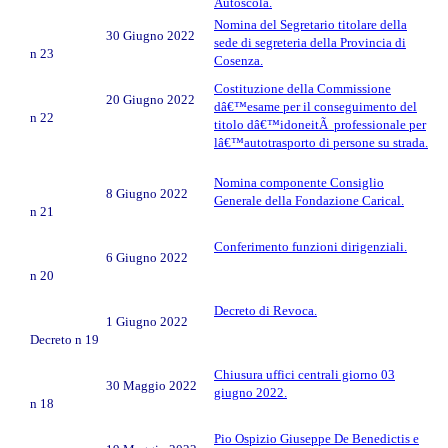
Autoscola.
Nomina del Segretario titolare della
30 Giugno 2022
sede di segreteria della Provincia di
n 23
Cosenza.
Costituzione della Commissione
20 Giugno 2022
dâ€™esame per il conseguimento del
n 22
titolo dâ€™idoneitÃ professionale per
lâ€™autotrasporto di persone su strada.
Nomina componente Consiglio
8 Giugno 2022
Generale della Fondazione Carical.
n 21
Conferimento funzioni dirigenziali.
6 Giugno 2022
n 20
Decreto di Revoca.
1 Giugno 2022
Decreto n 19
Chiusura uffici centrali giorno 03
30 Maggio 2022
giugno 2022.
n 18
Pio Ospizio Giuseppe De Benedictis e