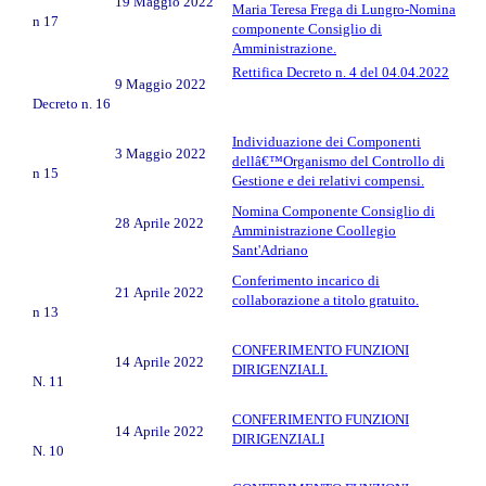
19 Maggio 2022
Maria Teresa Frega di Lungro-Nomina
n 17
componente Consiglio di
Amministrazione.
Rettifica Decreto n. 4 del 04.04.2022
9 Maggio 2022
Decreto n. 16
Individuazione dei Componenti
3 Maggio 2022
dellâ€™Organismo del Controllo di
n 15
Gestione e dei relativi compensi.
Nomina Componente Consiglio di
28 Aprile 2022
Amministrazione Coollegio
Sant'Adriano
Conferimento incarico di
21 Aprile 2022
collaborazione a titolo gratuito.
n 13
CONFERIMENTO FUNZIONI
14 Aprile 2022
DIRIGENZIALI.
N. 11
CONFERIMENTO FUNZIONI
14 Aprile 2022
DIRIGENZIALI
N. 10