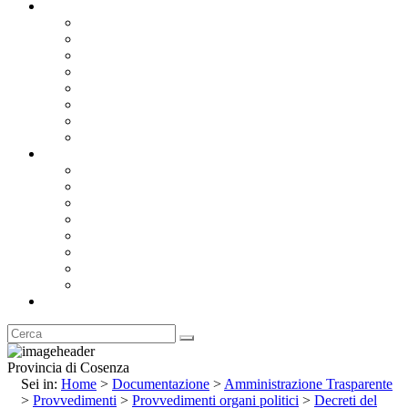
Documentazione
Albo Pretorio OnLine
Bandi e Avvisi di Gara
Concorsi e ricerca personale
Bilanci
Amministrazione Trasparente
Statuto
Regolamenti
Provincia
Stemma e Gonfalone
Palazzo della Provincia
Le Sedi della Provincia
Territorio
I Comuni
Enti e Istituzioni
Rubrica
Provincia di Cosenza
Sei in:
Home
>
Documentazione
>
Amministrazione Trasparente
>
Provvedimenti
>
Provvedimenti organi politici
>
Decreti del