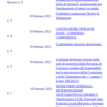
Decreto n. 6
titolo di idonietÃ professionale per
l'autotrasporto di merce su strada.
Conferma Costituzione Nucleo di
8 Febbraio 2021
Valutazione
n. 5
COSTITUZIONE UFFICIO DI
8 Febbraio 2021
STAFF - CONFERMA
n. 4
COMPONENTI.
Conferimento funzioni dirigenziali.
8 Febbraio 2021
n. 3
Conferma Segretario titolare della
8 Febbraio 2021
sede di segreteria della Provincia di
n. 2
Cosenza e nomina del responsabile
per la prevenzione della Corruzione
e della Trasparenza (art. 1, comma 7,
Legge 190/2012).
SEGRETARIO GENERALE -
19 Gennaio 2021
DETERMINAZIONE
n. 1
TRATTAMENTO ECONOMICO
(Applicazione CCNL Personale Area
Funzioni Locali Dirigenti e Segretari