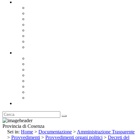
Documentazione
Albo Pretorio OnLine
Bandi e Avvisi di Gara
Concorsi e ricerca personale
Bilanci
Amministrazione Trasparente
Statuto
Regolamenti
Provincia
Stemma e Gonfalone
Palazzo della Provincia
Le Sedi della Provincia
Territorio
I Comuni
Enti e Istituzioni
Rubrica
Provincia di Cosenza
Sei in:
Home
>
Documentazione
>
Amministrazione Trasparente
>
Provvedimenti
>
Provvedimenti organi politici
>
Decreti del