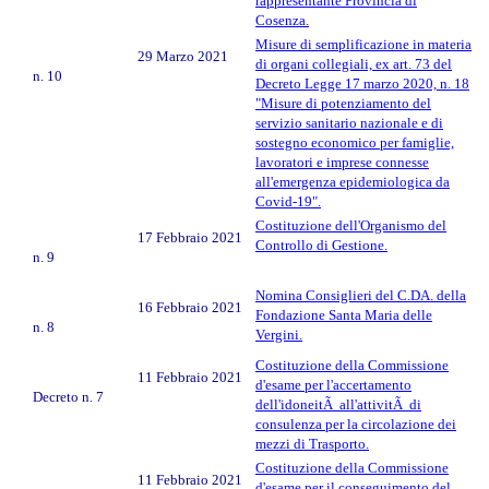
rappresentante Provincia di
Cosenza.
Misure di semplificazione in materia
29 Marzo 2021
di organi collegiali, ex art. 73 del
n. 10
Decreto Legge 17 marzo 2020, n. 18
"Misure di potenziamento del
servizio sanitario nazionale e di
sostegno economico per famiglie,
lavoratori e imprese connesse
all'emergenza epidemiologica da
Covid-19".
Costituzione dell'Organismo del
17 Febbraio 2021
Controllo di Gestione.
n. 9
Nomina Consiglieri del C.DA. della
16 Febbraio 2021
Fondazione Santa Maria delle
n. 8
Vergini.
Costituzione della Commissione
11 Febbraio 2021
d'esame per l'accertamento
Decreto n. 7
dell'idoneitÃ all'attivitÃ di
consulenza per la circolazione dei
mezzi di Trasporto.
Costituzione della Commissione
11 Febbraio 2021
d'esame per il conseguimento del