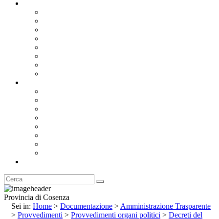
Documentazione
Albo Pretorio OnLine
Bandi e Avvisi di Gara
Concorsi e ricerca personale
Bilanci
Amministrazione Trasparente
Statuto
Regolamenti
Provincia
Stemma e Gonfalone
Palazzo della Provincia
Le Sedi della Provincia
Territorio
I Comuni
Enti e Istituzioni
Rubrica
Provincia di Cosenza
Sei in:
Home
>
Documentazione
>
Amministrazione Trasparente
>
Provvedimenti
>
Provvedimenti organi politici
>
Decreti del