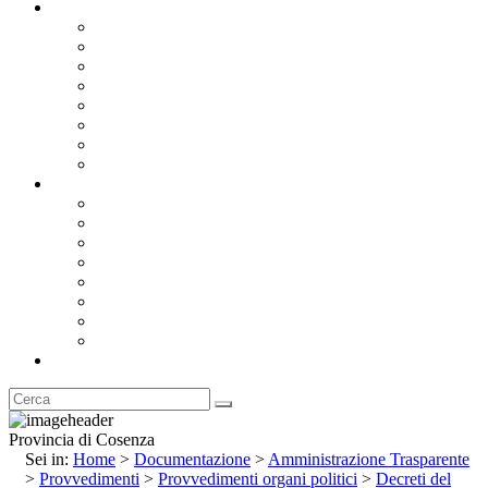
Documentazione
Albo Pretorio OnLine
Bandi e Avvisi di Gara
Concorsi e ricerca personale
Bilanci
Amministrazione Trasparente
Statuto
Regolamenti
Provincia
Stemma e Gonfalone
Palazzo della Provincia
Le Sedi della Provincia
Territorio
I Comuni
Enti e Istituzioni
Rubrica
Provincia di Cosenza
Sei in:
Home
>
Documentazione
>
Amministrazione Trasparente
>
Provvedimenti
>
Provvedimenti organi politici
>
Decreti del