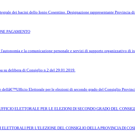
tegrale dei bacini dello Ionio Cosentino. Designazione rappresentante Provincia d
ONE PAGAMENTO
er l'autonomia e la comunicazione personale e servizi di supporto organizzativo di 
pa su delibera di Consiglio n.2 del 29.01.2019.
dellâ€™Ufficio Elettorale per le elezioni di secondo grado del Consiglio Provincia
UFFICIO ELETTORALE PER LE ELEZIONI DI SECONDO GRADO DEL CONSIGL
I ELETTORALI PER L'ELEZIONE DEL CONSIGLIO DELLA PROVINCIA DI COS