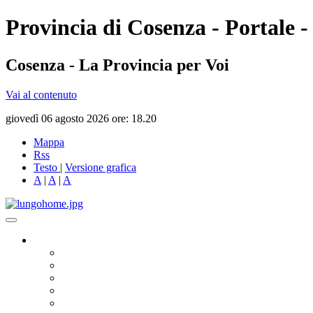
Provincia di Cosenza - Portale -
Cosenza - La Provincia per Voi
Vai al contenuto
giovedì 06 agosto 2026 ore: 18.20
Mappa
Rss
Testo
|
Versione grafica
A
|
A
|
A
Governo
Presidente
Consiglio Provinciale
Consiglieri Delegati
Assemblea dei Sindaci
Commissioni Consiliari