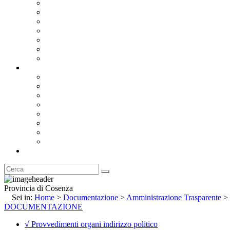
Bandi e Avvisi di Gara
Concorsi e ricerca personale
Bilanci
Amministrazione Trasparente
Statuto
Regolamenti
Provincia
Stemma e Gonfalone
Palazzo della Provincia
Le Sedi della Provincia
Territorio
I Comuni
Enti e Istituzioni
Rubrica
Provincia di Cosenza
Sei in:
Home
>
Documentazione
>
Amministrazione Trasparente
>
DOCUMENTAZIONE
√ Provvedimenti organi indirizzo politico