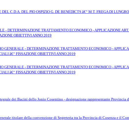
DEL C.D.A. DEL PIO OSPIZIO G. DE BENEDICTS â€“ M.T. FREGA DI LUNGRO
E - DETERMINAZIONE TRATTAMENTO ECONOMICO - APPLICAZIONE ART. 4
SAZIONE OBIETTIVI ANNO 2019
O GENERALE - DETERMINAZIONE TRATTAMENTO ECONOMICO - APPLICAZIO
ALI â€“ FISSAZIONE OBIETTIVI ANNO 2019
O GENERALE - DETERMINAZIONE TRATTAMENTO ECONOMICO - APPLICAZIO
ALI â€“ FISSAZIONE OBIETTIVI ANNO 2019
tegrale dei Bacini dello Jonio Cosentino - designazione rappresentante Provincia d
nerale titolare della convenzione di Segreteria tra la Provincia di Cosenza e il C