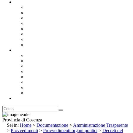
Documentazione
Albo Pretorio OnLine
Bandi e Avvisi di Gara
Concorsi e ricerca personale
Bilanci
Amministrazione Trasparente
Statuto
Regolamenti
Provincia
Stemma e Gonfalone
Palazzo della Provincia
Le Sedi della Provincia
Territorio
I Comuni
Enti e Istituzioni
Rubrica
Provincia di Cosenza
Sei in:
Home
>
Documentazione
>
Amministrazione Trasparente
>
Provvedimenti
>
Provvedimenti organi politici
>
Decreti del