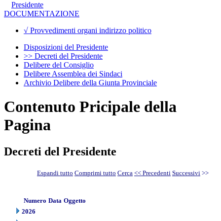
Presidente
DOCUMENTAZIONE
√ Provvedimenti organi indirizzo politico
Disposizioni del Presidente
>> Decreti del Presidente
Delibere del Consiglio
Delibere Assemblea dei Sindaci
Archivio Delibere della Giunta Provinciale
Contenuto Pricipale della
Pagina
Decreti del Presidente
Espandi tutto
Comprimi tutto
Cerca
<< Precedenti
Successivi
>>
Numero
Data
Oggetto
2026