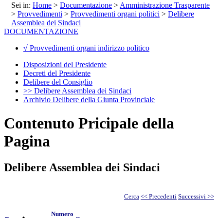
Sei in:
Home
>
Documentazione
>
Amministrazione Trasparente
>
Provvedimenti
>
Provvedimenti organi politici
>
Delibere
Assemblea dei Sindaci
DOCUMENTAZIONE
√ Provvedimenti organi indirizzo politico
Disposizioni del Presidente
Decreti del Presidente
Delibere del Consiglio
>> Delibere Assemblea dei Sindaci
Archivio Delibere della Giunta Provinciale
Contenuto Pricipale della
Pagina
Delibere Assemblea dei Sindaci
Cerca
<< Precedenti
Successivi >>
Numero