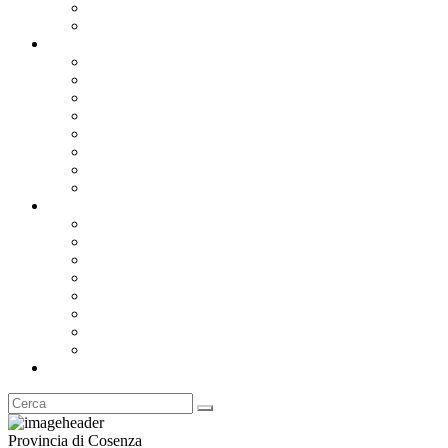
Segreteria Generale
Staff del Presidente
Documentazione
Albo Pretorio OnLine
Bandi e Avvisi di Gara
Concorsi e ricerca personale
Bilanci
Amministrazione Trasparente
Statuto
Regolamenti
Provincia
Stemma e Gonfalone
Palazzo della Provincia
Le Sedi della Provincia
Territorio
I Comuni
Enti e Istituzioni
Rubrica
Provincia di Cosenza