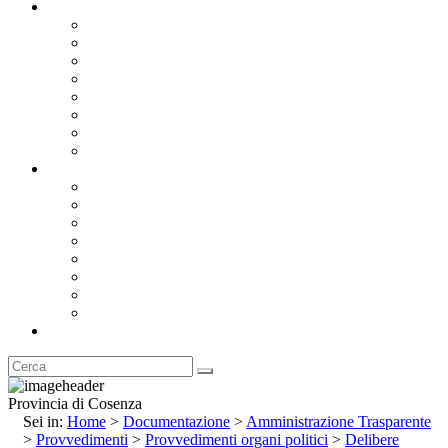
Documentazione
Albo Pretorio OnLine
Bandi e Avvisi di Gara
Concorsi e ricerca personale
Bilanci
Amministrazione Trasparente
Statuto
Regolamenti
Provincia
Stemma e Gonfalone
Palazzo della Provincia
Le Sedi della Provincia
Territorio
I Comuni
Enti e Istituzioni
Rubrica
Provincia di Cosenza
Sei in:
Home
>
Documentazione
>
Amministrazione Trasparente
>
Provvedimenti
>
Provvedimenti organi politici
>
Delibere