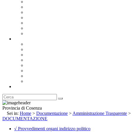
Bandi e Avvisi di Gara
Concorsi e ricerca personale
Bilanci
Amministrazione Trasparente
Statuto
Regolamenti
Provincia
Stemma e Gonfalone
Palazzo della Provincia
Le Sedi della Provincia
Territorio
I Comuni
Enti e Istituzioni
Rubrica
Provincia di Cosenza
Sei in:
Home
>
Documentazione
>
Amministrazione Trasparente
>
DOCUMENTAZIONE
√ Provvedimenti organi indirizzo politico