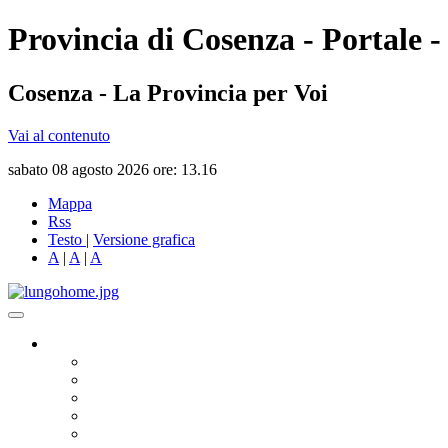
Provincia di Cosenza - Portale -
Cosenza - La Provincia per Voi
Vai al contenuto
sabato 08 agosto 2026 ore: 13.16
Mappa
Rss
Testo
|
Versione grafica
A
|
A
|
A
Governo
Presidente
Consiglio Provinciale
Consiglieri Delegati
Assemblea dei Sindaci
Commissioni Consiliari