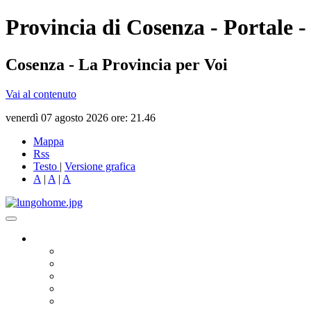
Provincia di Cosenza - Portale -
Cosenza - La Provincia per Voi
Vai al contenuto
venerdì 07 agosto 2026 ore: 21.46
Mappa
Rss
Testo
|
Versione grafica
A
|
A
|
A
Governo
Presidente
Consiglio Provinciale
Consiglieri Delegati
Assemblea dei Sindaci
Commissioni Consiliari