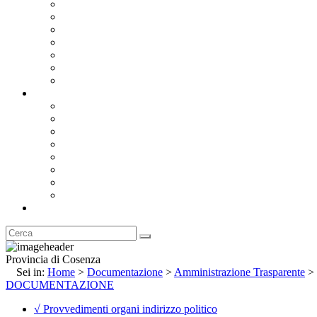
Bandi e Avvisi di Gara
Concorsi e ricerca personale
Bilanci
Amministrazione Trasparente
Statuto
Regolamenti
Provincia
Stemma e Gonfalone
Palazzo della Provincia
Le Sedi della Provincia
Territorio
I Comuni
Enti e Istituzioni
Rubrica
Provincia di Cosenza
Sei in:
Home
>
Documentazione
>
Amministrazione Trasparente
>
DOCUMENTAZIONE
√ Provvedimenti organi indirizzo politico