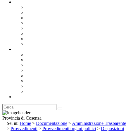
Documentazione
Albo Pretorio OnLine
Bandi e Avvisi di Gara
Concorsi e ricerca personale
Bilanci
Amministrazione Trasparente
Statuto
Regolamenti
Provincia
Stemma e Gonfalone
Palazzo della Provincia
Le Sedi della Provincia
Territorio
I Comuni
Enti e Istituzioni
Rubrica
Provincia di Cosenza
Sei in:
Home
>
Documentazione
>
Amministrazione Trasparente
>
Provvedimenti
>
Provvedimenti organi politici
>
Disposizioni