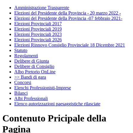
Amministrazione Trasparente
Elezioni del Presidente della Provincia - 20 marzo 2022 -
Elezioni del Presidente della Provincia -07 febbraio 2021-
Elezioni Provinciali 2017
Elezioni Provinciali 2019
Elezioni Provinciali 2023
Elezioni Provinciali 2026
Elezioni Rinnovo Consiglio Provinciale 18 Dicembre 2021
Statuto
Regolamenti
Delibere di Giunta
Delibere di Consiglio
Albo Pretorio OnLine
>> Bandi di gara
Concorsi
Elenchi Professionisti-Imprese
Bilanci
Albi Professionali
Elenco autorizzazioni paesaggistiche rilasciate
Contenuto Pricipale della
Pagina