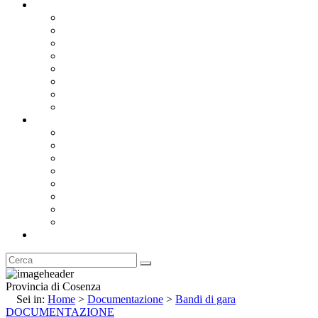
Documentazione
Albo Pretorio OnLine
Bandi e Avvisi di Gara
Concorsi e ricerca personale
Bilanci
Amministrazione Trasparente
Statuto
Regolamenti
Provincia
Stemma e Gonfalone
Palazzo della Provincia
Le Sedi della Provincia
Territorio
I Comuni
Enti e Istituzioni
Rubrica
Provincia di Cosenza
Sei in:
Home
>
Documentazione
>
Bandi di gara
DOCUMENTAZIONE