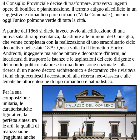
il Consiglio Provinciale decise di trasformare, attraverso ingenti
opere di bonifica e piantumazione, il terreno attiguo all'edificio in un
suggestivo e romantico parco urbano ('Villa Comunale'), ancora
oggi l'unico polmone verde di tutta la città.
A partire dal 1865 si diede invece avvio all'edificazione di una
nuova sala di rappresentanza, da adibire alle riunioni del Consiglio,
che venne completata con la realizzazione di uno straordinario ciclo
decorativo nell'estate 1879. Qusta volta fu il fiornetino Enrico
Andreotti, ingegnere ma anche pittore e decoratore d'interni, ad
incaricarsi di trasporre le istanze e le aspirazioni del ceto dirigente e
del mondo politico calabrese in una dimensione nazionale . alla
ricerca di un nuovo decoro architettonico e decorativo che rivisitava
i temi cinquecenteschi accostandoli alla ricerca neo-classica e alle
tematiche ottocentesche di tipo romantico e naturalistico.
Per la sua
composizione
unitaria, le
caratteristuiche
figurative, la
perfetta sintesi tra
le arti, la qualità di
realizzazione
(raggiunta anche