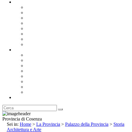
Documentazione
Albo Pretorio OnLine
Bandi e Avvisi di Gara
Concorsi e ricerca personale
Bilanci
Amministrazione Trasparente
Statuto
Regolamenti
Provincia
Stemma e Gonfalone
Palazzo della Provincia
Le Sedi della Provincia
Territorio
I Comuni
Enti e Istituzioni
Rubrica
Provincia di Cosenza
Sei in:
Home
>
La Provincia
>
Palazzo della Provincia
>
Storia
Architettura e Arte