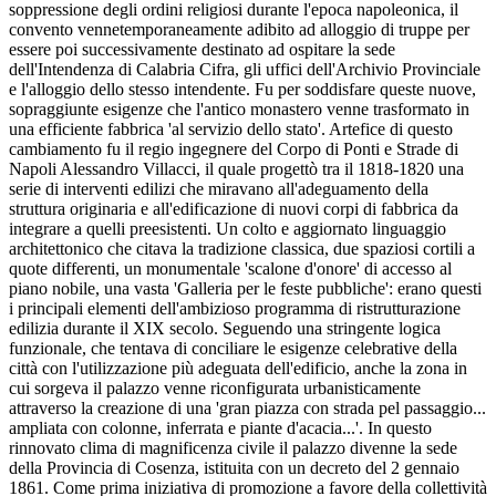
soppressione degli ordini religiosi durante l'epoca napoleonica, il
convento vennetemporaneamente adibito ad alloggio di truppe per
essere poi successivamente destinato ad ospitare la sede
dell'Intendenza di Calabria Cifra, gli uffici dell'Archivio Provinciale
e l'alloggio dello stesso intendente. Fu per soddisfare queste nuove,
sopraggiunte esigenze che l'antico monastero venne trasformato in
una efficiente fabbrica 'al servizio dello stato'. Artefice di questo
cambiamento fu il regio ingegnere del Corpo di Ponti e Strade di
Napoli Alessandro Villacci, il quale progettò tra il 1818-1820 una
serie di interventi edilizi che miravano all'adeguamento della
struttura originaria e all'edificazione di nuovi corpi di fabbrica da
integrare a quelli preesistenti. Un colto e aggiornato linguaggio
architettonico che citava la tradizione classica, due spaziosi cortili a
quote differenti, un monumentale 'scalone d'onore' di accesso al
piano nobile, una vasta 'Galleria per le feste pubbliche': erano questi
i principali elementi dell'ambizioso programma di ristrutturazione
edilizia durante il XIX secolo. Seguendo una stringente logica
funzionale, che tentava di conciliare le esigenze celebrative della
città con l'utilizzazione più adeguata dell'edificio, anche la zona in
cui sorgeva il palazzo venne riconfigurata urbanisticamente
attraverso la creazione di una 'gran piazza con strada pel passaggio...
ampliata con colonne, inferrata e piante d'acacia...'. In questo
rinnovato clima di magnificenza civile il palazzo divenne la sede
della Provincia di Cosenza, istituita con un decreto del 2 gennaio
1861. Come prima iniziativa di promozione a favore della collettività