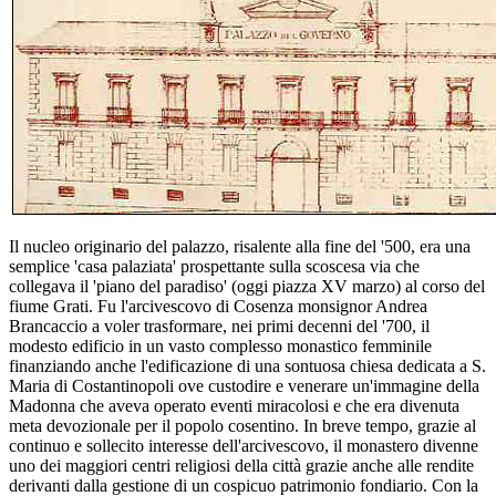
Il nucleo originario del palazzo, risalente alla fine del '500, era una
semplice 'casa palaziata' prospettante sulla scoscesa via che
collegava il 'piano del paradiso' (oggi piazza XV marzo) al corso del
fiume Grati. Fu l'arcivescovo di Cosenza monsignor Andrea
Brancaccio a voler trasformare, nei primi decenni del '700, il
modesto edificio in un vasto complesso monastico femminile
finanziando anche l'edificazione di una sontuosa chiesa dedicata a S.
Maria di Costantinopoli ove custodire e venerare un'imma­gine della
Madonna che aveva operato eventi miracolosi e che era divenuta
meta devozionale per il popolo cosentino. In breve tempo, grazie al
continuo e sollecito interesse dell'arci­vescovo, il monastero divenne
uno dei maggiori centri religiosi della città grazie anche alle rendite
derivanti dalla gestione di un cospicuo patrimonio fondiario. Con la