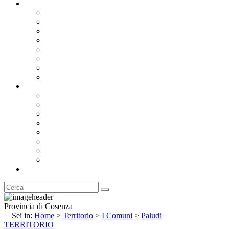
Documentazione
Albo Pretorio OnLine
Bandi e Avvisi di Gara
Concorsi e ricerca personale
Bilanci
Amministrazione Trasparente
Statuto
Regolamenti
Provincia
Stemma e Gonfalone
Palazzo della Provincia
Le Sedi della Provincia
Territorio
I Comuni
Enti e Istituzioni
Rubrica
Provincia di Cosenza
Sei in:
Home
>
Territorio
>
I Comuni
>
Paludi
TERRITORIO