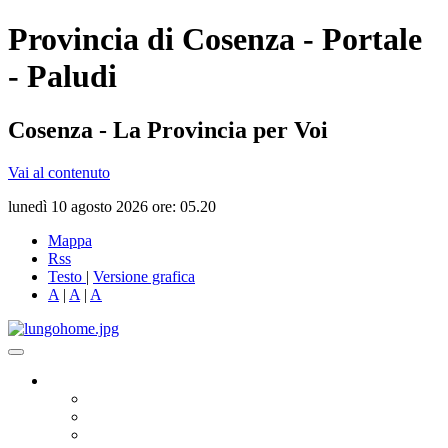
Provincia di Cosenza - Portale
- Paludi
Cosenza - La Provincia per Voi
Vai al contenuto
lunedì 10 agosto 2026 ore: 05.20
Mappa
Rss
Testo
|
Versione grafica
A
|
A
|
A
Governo
Presidente
Consiglio Provinciale
Consiglieri Delegati