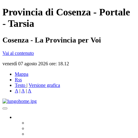
Provincia di Cosenza - Portale
- Tarsia
Cosenza - La Provincia per Voi
Vai al contenuto
venerdì 07 agosto 2026 ore: 18.12
Mappa
Rss
Testo
|
Versione grafica
A
|
A
|
A
Governo
Presidente
Consiglio Provinciale
Consiglieri Delegati