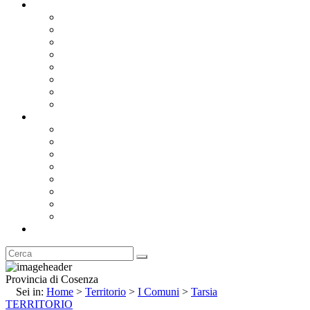
Documentazione
Albo Pretorio OnLine
Bandi e Avvisi di Gara
Concorsi e ricerca personale
Bilanci
Amministrazione Trasparente
Statuto
Regolamenti
Provincia
Stemma e Gonfalone
Palazzo della Provincia
Le Sedi della Provincia
Territorio
I Comuni
Enti e Istituzioni
Rubrica
Provincia di Cosenza
Sei in:
Home
>
Territorio
>
I Comuni
>
Tarsia
TERRITORIO