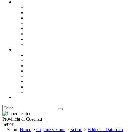
Documentazione
Albo Pretorio OnLine
Bandi e Avvisi di Gara
Concorsi e ricerca personale
Bilanci
Amministrazione Trasparente
Statuto
Regolamenti
Provincia
Stemma e Gonfalone
Palazzo della Provincia
Le Sedi della Provincia
Territorio
I Comuni
Enti e Istituzioni
Rubrica
Provincia di Cosenza
Settori
Sei in:
Home
>
Organizzazione
>
Settori
>
Edilizia - Datore di