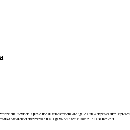
a
ione alla Provincia. Questo tipo di autorizzazione obbliga le Ditte a rispettare tutte le prescri
ativa nazionale di riferimento è il D. Lgs.vo del 3 aprile 2006 n.152 e ss.mm.ed ii.