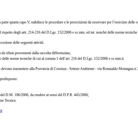
arte quarta capo V, stabilisce le procedure e le prescrizioni da osservare per l’esercizio delle op
el rispetto degli artt. 214-216 del D.Lgs. 152/2006 e ss.mm. ed int. nonché delle norme tecnich
ccezione delle seguenti attività:
a rifiuti provenienti dalla raccolta differenziata;
etto delle norme tecniche di cui al comma 1 dell’art. 216 del D.Lgs. 152/2006 e ss.mm.ii.
ata devono trasmettere alla Provincia di Cosenza - Settore Ambiente - via Romualdo Montagna n.13
 predisposto:
. 10 del D.M. 186/2006, da rendere ai sensi del D.P.R. 445/2000;
one Tecnica.
it