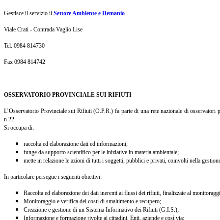
Gestisce il servizio il
Settore Ambiente e Demanio
Viale Crati - Contrada Vaglio Lise
Tel. 0984 814730
Fax 0984 814742
OSSERVATORIO PROVINCIALE SUI RIFIUTI
L’Osservatorio Provinciale sui Rifiuti (O.P.R.) fa parte di una rete nazionale di osservatori
n.22.
Si occupa di:
raccolta ed elaborazione dati ed informazioni;
funge da supporto scientifico per le iniziative in materia ambientale;
mette in relazione le azioni di tutti i soggetti, pubblici e privati, coinvolti nella gestione
In particolare persegue i seguenti obiettivi:
Raccolta ed elaborazione dei dati inerenti ai flussi dei rifiuti, finalizzate al monitorag
Monitoraggio e verifica dei costi di smaltimento e recupero;
Creazione e gestione di un Sistema Informativo dei Rifiuti (G.I.S.);
Informazione e formazione rivolte ai cittadini, Enti, aziende e così via;