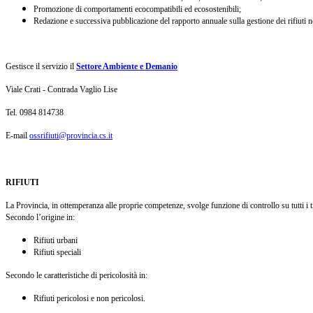
Promozione di comportamenti ecocompatibili ed ecosostenibili;
Redazione e successiva pubblicazione del rapporto annuale sulla gestione dei rifiuti n
Gestisce il servizio il
Settore Ambiente e Demanio
Viale Crati - Contrada Vaglio Lise
Tel. 0984 814738
E-mail
ossrifiuti@provincia.cs.it
RIFIUTI
La Provincia, in ottemperanza alle proprie competenze, svolge funzione di controllo su tutti i tip
Secondo l’origine in:
Rifiuti urbani
Rifiuti speciali
Secondo le caratteristiche di pericolosità in:
Rifiuti pericolosi e non pericolosi.