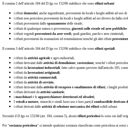
Il comma 2 dell’articolo 184 del D.lgs.vo 152/06 stabilisce che sono
rifiuti urbani
:
i rifiuti
domestici
, anche ingombranti, provenienti da locali e luoghi adibiti ad uso di 
i rifiuti non pericolosi provenienti da locali e luoghi adibiti ad usi diversi da dalla civ
i rifiuti provenienti dallo
spazzamento
delle strade;
i rifiuti di qualunque natura o provenienza,
giacenti sulle strade ed aree pubbliche
i rifiuti vegetali
provenienti da aree verdi
, quali giardini, parchi e aree cimiteriali;
i rifiuti provenienti da esumazioni ed estumulazioni nonché gli altri rifiuti
provenienti
Il comma 3 dell’articolo 184 del D.lgs.vo 152/06 stabilisce che sono
rifiuti speciali
:
i rifiuti da
attività agricole
e agro-industriali;
i rifiuti derivanti dalle
attività di demolizione
,
costruzione
, nonché i rifiuti pericol
i rifiuti da
lavorazioni industriali
, fatto salvo quanto previsto dall'articolo 185, comma
i rifiuti da
lavorazioni artigianali
;
i rifiuti da
attività commerciali
;
i rifiuti da
attività di servizio
;
i rifiuti derivanti dalla
attività di recupero e smaltimento di rifiuti
, i fanghi prodot
i rifiuti derivanti da
attività sanitarie
;
i
macchinari
e le
apparecchiature deteriorati ed obsoleti
;
I
veicoli a motore
, rimorchi e simili fuori uso e loro parti;il
combustibile derivato da
i rifiuti derivati dalle
attività di selezione meccanica dei rifiuti
solidi urbani.
Secondo il D.lgs.vo 152/06 (art. 184, comma 5), alcuni
rifiuti pericolosi
lo sono sin dall’orig
Per "
sostanza pericolosa
" si intende qualsiasi sostanza classificata come pericolosa ai sens