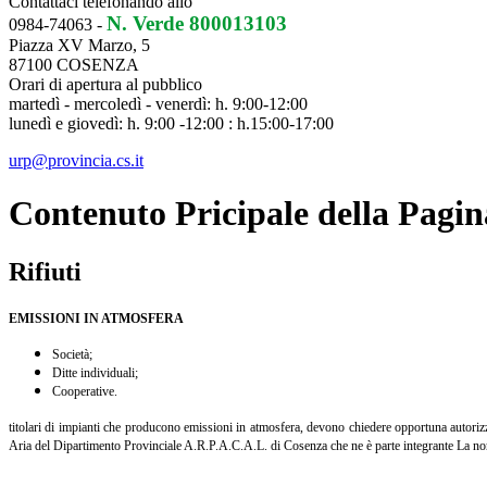
Contattaci telefonando allo
N. Verde 800013103
0984-74063 -
Piazza XV Marzo, 5
87100 COSENZA
Orari di apertura al pubblico
martedì - mercoledì - venerdì: h. 9:00-12:00
lunedì e giovedì: h. 9:00 -12:00 : h.15:00-17:00
urp@provincia.cs.it
Contenuto Pricipale della Pagin
Rifiuti
EMISSIONI IN ATMOSFERA
Società;
Ditte individuali;
Cooperative.
titolari di impianti che producono emissioni in atmosfera, devono chiedere opportuna autorizzaz
Aria del Dipartimento Provinciale A.R.P.A.C.A.L. di Cosenza che ne è parte integrante La norm