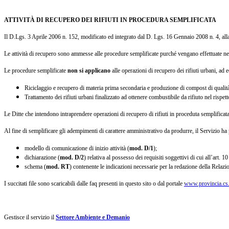
ATTIVITÀ DI RECUPERO DEI RIFIUTI IN PROCEDURA SEMPLIFICATA
Il D.Lgs. 3 Aprile 2006 n. 152, modificato ed integrato dal D. Lgs. 16 Gennaio 2008 n. 4, alla p
Le attività di recupero sono ammesse alle procedure semplificate purché vengano effettuate n
Le procedure semplificate
non si applicano
alle operazioni di recupero dei rifiuti urbani, ad e
Riciclaggio e recupero di materia prima secondaria e produzione di compost di qualità d
Trattamento dei rifiuti urbani finalizzato ad ottenere combustibile da rifiuto nel risp
Le Ditte che intendono intraprendere operazioni di recupero di rifiuti in proceduta semplific
Al fine di semplificare gli adempimenti di carattere amministrativo da produrre, il Servizio ha
modello di comunicazione di inizio attività (
mod. D/1
);
dichiarazione (
mod. D/2
) relativa al possesso dei requisiti soggettivi di cui all’art
schema (
mod. RT
) contenente le indicazioni necessarie per la redazione della Relazi
I succitati file sono scaricabili dalle faq presenti in questo sito o dal portale
www.provincia.cs.
Gestisce il servizio il
Settore Ambiente e Demanio