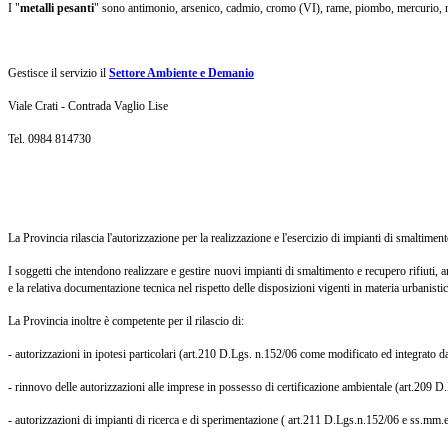
I "
metalli pesanti
" sono antimonio, arsenico, cadmio, cromo (VI), rame, piombo, mercurio, nich
Gestisce il servizio il
Settore Ambiente e Demanio
Viale Crati - Contrada Vaglio Lise
Tel. 0984 814730
La Provincia rilascia l'autorizzazione per la realizzazione e l'esercizio di impianti di smalti
I soggetti che intendono realizzare e gestire nuovi impianti di smaltimento e recupero rifiuti
e la relativa documentazione tecnica nel rispetto delle disposizioni vigenti in materia urbanistic
La Provincia inoltre è competente per il rilascio di:
- autorizzazioni in ipotesi particolari (art.210 D.Lgs. n.152/06 come modificato ed integrato d
- rinnovo delle autorizzazioni alle imprese in possesso di certificazione ambientale (art.209 D
- autorizzazioni di impianti di ricerca e di sperimentazione ( art.211 D.Lgs.n.152/06 e ss.mm.e