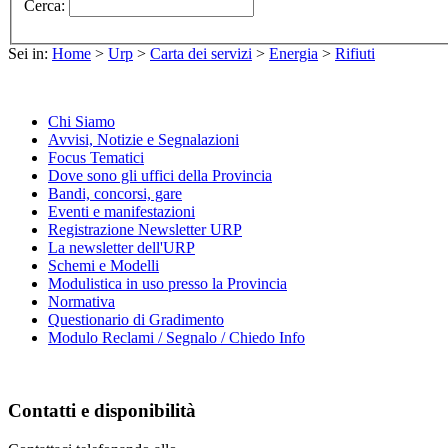
Cerca:
Sei in:
Home
>
Urp
>
Carta dei servizi
>
Energia
>
Rifiuti
Chi Siamo
Avvisi, Notizie e Segnalazioni
Focus Tematici
Dove sono gli uffici della Provincia
Bandi, concorsi, gare
Eventi e manifestazioni
Registrazione Newsletter URP
La newsletter dell'URP
Schemi e Modelli
Modulistica in uso presso la Provincia
Normativa
Questionario di Gradimento
Modulo Reclami / Segnalo / Chiedo Info
Contatti e disponibilità