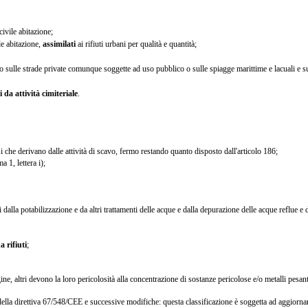
civile abitazione;
ile abitazione,
assimilati
ai rifiuti urbani per qualità e quantità;
o sulle strade private comunque soggette ad uso pubblico o sulle spiagge marittime e lacuali e su
 da attività cimiteriale
.
osi che derivano dalle attività di scavo, fermo restando quanto disposto dall'articolo 186;
 1, lettera i);
ti dalla potabilizzazione e da altri trattamenti delle acque e dalla depurazione delle acque reflue e
 rifiuti
;
ine, altri devono la loro pericolosità alla concentrazione di sostanze pericolose e/o metalli pesanti
i della direttiva 67/548/CEE e successive modifiche: questa classificazione è soggetta ad aggiorn