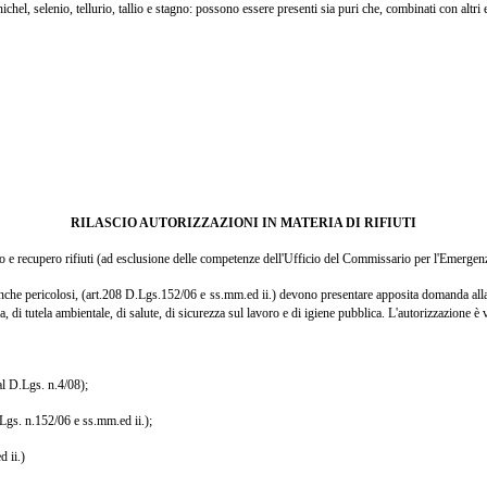
el, selenio, tellurio, tallio e stagno: possono essere presenti sia puri che, combinati con altri 
RILASCIO AUTORIZZAZIONI IN MATERIA DI RIFIUTI
mento e recupero rifiuti (ad esclusione delle competenze dell'Ufficio del Commissario per l'Emerge
, anche pericolosi, (art.208 D.Lgs.152/06 e ss.mm.ed ii.) devono presentare apposita domanda all
a, di tutela ambientale, di salute, di sicurezza sul lavoro e di igiene pubblica. L'autorizzazione è
al D.Lgs. n.4/08);
.Lgs. n.152/06 e ss.mm.ed ii.);
d ii.)